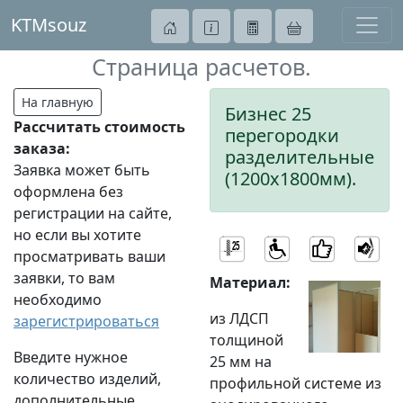
KTMsouz
Страница расчетов.
На главную
Бизнес 25
Рассчитать стоимость
перегородки
заказа:
разделительные
Заявка может быть
(1200х1800мм).
оформлена без
регистрации на сайте,
но если вы хотите
просматривать ваши
заявки, то вам
Материал:
необходимо
из ЛДСП
зарегистрироваться
толщиной
Введите нужное
25 мм на
количество изделий,
профильной системе из
дополнительные