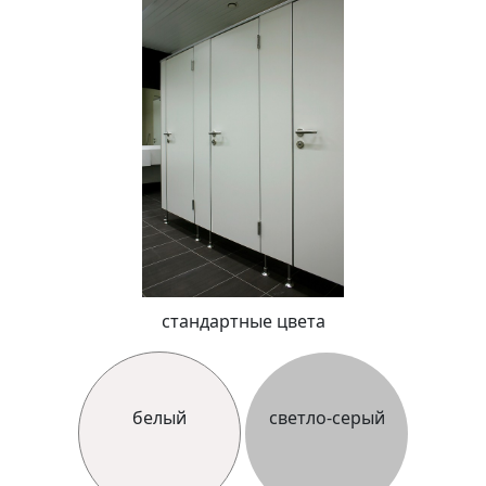
стандартные цвета
белый
светло-серый