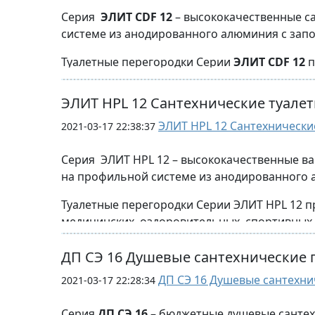
Стандартная глубина 1200-1500 мм.
Серия
ЭЛИТ CDF 12
– высококачественные с
системе из анодированного алюминия с зап
также в данной сер
Стандартная ширина двери 600/900 мм
Туалетные перегородки Серии
ЭЛИТ CDF 12
п
Возможно изготовление туалетных перегород
вокзалах, торговых, медицинских, оздоровит
ЭЛИТ HPL 12 Сантехнические туале
Стандартная высота перегородок от пола 200
ЭЛИТ HPL 12 Сантехнически
2021-03-17 22:38:37
Стандартная глубина 1200-1500 мм.
Возможно исполнение в 
Серия ЭЛИТ HPL 12 – высококачественные ва
Стандартная ширина двери 600/900 мм
на профильной системе из анодированного 
Возможно изготовление туалетных перегород
Варианты комплектации зап
Туалетные перегородки Серии ЭЛИТ HPL 12 п
Верхняя обвязка может быть выполнена из 
медицинских, оздоровительных, спортивных, 
крепления.
Стандартная высота перегородок от пола 20
ДП СЭ 16 Душевые сантехнические 
просвет от пола 150-180мм.
ДП СЭ 16 Душевые сантехнич
2021-03-17 22:28:34
Стандартная глубина 1200-1500 мм.
Возможно исполнение в 
Серия
ДП СЭ 16
– бюджетные душевые сантех