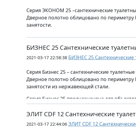
высота просвета от пола 150-180мм.
Серия ЭКОНОМ 25 –сантехнические туалетны
Стандартная глубина 1200-1500 мм.
Дверное полотно облицовано по периметру 
занятости.
также в данной сер
Стандартная ширина двери 600/900 мм
Серия Эконом 25 предназначена для объекто
Возможно изготовление туалетных перегород
т.п.
БИЗНЕС 25 Сантехнические туалет
Стандартная высота от пола -2000 мм
БИЗНЕС 25 Сантехнические 
2021-03-17 22:58:38
высота просвета от пола 150-180мм.
Серия Бизнес 25 – сантехнические туалетны
Дверное полотно облицовано по периметру 
Стандартная глубина 1200-1500 мм.
занятости из нержавеющей стали.
также в данной сер
Стандартная ширина двери 600/900 мм
Серия Бизнес 25 предназначена для объектов
Возможно изготовление туалетных перегород
т.п.
ЭЛИТ CDF 12 Сантехнические туале
Стандартная высота от пола -2000 мм
ЭЛИТ CDF 12 Сантехнически
2021-03-17 22:44:06
высота просвета от пола 150-180мм.