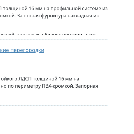
П толщиной 16 мм на профильной системе из
омкой. Запорная фурнитура накладная из
аний, торговых и бизнес центров, школ,
кие перегородки
стойкого ЛДСП толщиной 16 мм на
но по периметру ПВХ-кромкой. Запорная
кой: офисных зданий, торговых и бизнес
ых зданий.