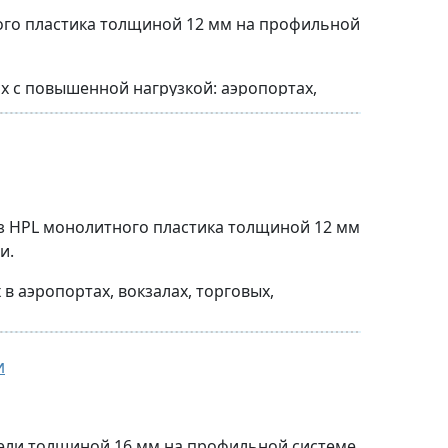
ого пластика толщиной 12 мм на профильной
ельные перегородки.
 с повышенной нагрузкой: аэропортах,
сооружениях.
программе производителя
з HPL монолитного пластика толщиной 12 мм
и.
) и опорных ножек и петель
 аэропортах, вокзалах, торговых,
тали с соответствующими элементами
и
программе производителя
ели толщиной 16 мм на профильной системе