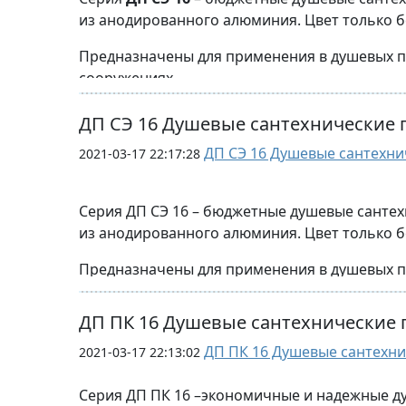
Возможно исполнение в 
из анодированного алюминия. Цвет только б
Стандартная ширина двери 600/900 мм
Предназначены для применения в душевых по
Возможно изготовление туалетных перегород
Варианты комплектации зап
сооружениях.
З
Верхняя обвязка может быть выполнена из 
Возможно эксплуатировать душевое помещен
крепления.
ДП СЭ 16 Душевые сантехнические 
материалов.
ДП СЭ 16 Душевые сантехни
2021-03-17 22:17:28
Стандартная высота перегородок от пола до 
Возможно исполнение в 
Также могут выпускаться высотой до 2000мм 
Возможно исполнение в 
Серия ДП СЭ 16 – бюджетные душевые санте
из анодированного алюминия. Цвет только б
глубина (ширина) душевых перегородок:
З
- до 750 мм
Предназначены для применения в душевых по
- до 1000 мм
сооружениях.
Варианты комплектации зап
- возможно увеличение ширины до 2000 мм и
ДП ПК 16 Душевые сантехнические 
Возможно эксплуатировать душевое помещен
материалов.
ДП ПК 16 Душевые сантехни
2021-03-17 22:13:02
Стандартная высота перегородок от пола до 
Серия ДП ПК 16 –экономичные и надежные д