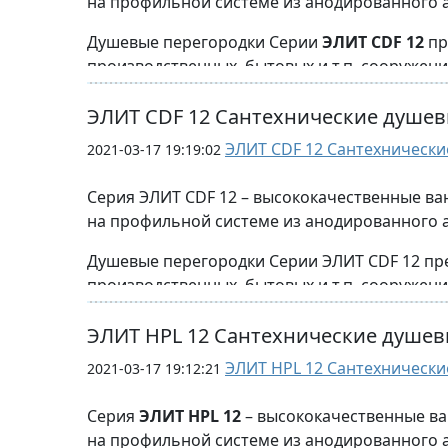
на профильной системе из анодированного 
Также могут выпускаться высотой до 2000мм 
Душевые перегородки Серии
ЭЛИТ CDF 12
пр
глубина (ширина) душевых перегородок:
Помимо стандартных душевых перег
производственных, бытовых и т.п. сооружени
- до 700 мм
- до 1000 мм
Варианты комп
о
Возможно эксплуатировать душевое помещен
ЭЛИТ CDF 12 Сантехнические душев
- возможно увеличение ширины до 2000 мм.
Опор
материалов.
ЭЛИТ CDF 12 Сантехнически
2 ру
2021-03-17 19:19:02
Стандартная высота перегородок до 2000 мм,
Серия ЭЛИТ CDF 12 – высококачественные ва
Верхняя обвязка может быть выполнена из 
на профильной системе из анодированного 
крепления.
З
Душевые перегородки Серии ЭЛИТ CDF 12 пр
Помимо стандартных душевых перегородок в
производственных, бытовых и т.п. сооружени
Возможно эксплуатировать душевое помещен
ЭЛИТ HPL 12 Сантехнические душев
материалов.
ЭЛИТ HPL 12 Сантехнически
2021-03-17 19:12:21
Стандартная высота перегородок от пола 20
Серия
ЭЛИТ HPL 12
– высококачественные ва
просвет от пола 150-180мм.
на профильной системе из анодированного 