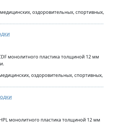
медицинских, оздоровительных, спортивных,
кабин по индивидуальному проекту.
и и фиксаторы)
ая
менением полностью влагостойких
одки
петли
таль)
 CDF монолитного пластика толщиной 12 мм
тали с соответствующими элементами
и.
ы)
медицинских, оздоровительных, спортивных,
менением полностью влагостойких
одки
)
 HPL монолитного пластика толщиной 12 мм