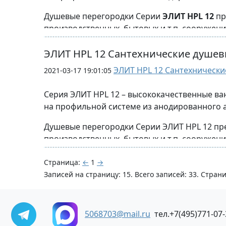
опора резьбовая
опора нерж
Стандартная глубина 1200-1500 мм.
Душевые перегородки Серии
ЭЛИТ HPL 12
пр
Помимо стандартных душевых перегородок в
производственных, бытовых и т.п. сооружени
Стандартная ширина двери 600/900 мм
Возможно эксплуатировать душевое помещен
Возможно изготовление туалетных перегород
ЭЛИТ HPL 12 Сантехнические душев
материалов.
ЭЛИТ HPL 12 Сантехнически
Верхняя обвязка может быть выполнена из 
2021-03-17 19:01:05
Варианты комп
Стандартная высота перегородок до 2000 мм,
крепления.
Серия ЭЛИТ HPL 12 – высококачественные ва
Верхняя обвязка может быть выполнена из 
на профильной системе из анодированного 
крепления.
Душевые перегородки Серии ЭЛИТ HPL 12 пр
2 ру
пет
производственных, бытовых и т.п. сооружени
Возможно эксплуатировать душевое помещен
Страница:
←
1
→
материалов.
Записей на страницу: 15. Всего записей: 33. Страни
Возможно исполнение в 
Стандартная высота перегородок от пола 20
просвет от пола 150-180мм.
5068703@mail.ru
тел.+7(495)771-07