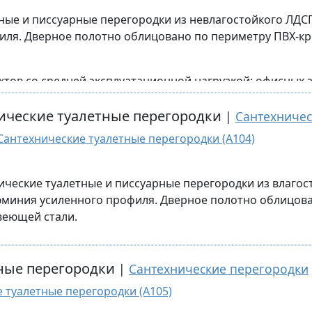
ные и писсуарные перегородки из невлагостойкого ЛДС
ля. Дверное полотно облицовано по периметру ПВХ-кр
ов со средней эксплуатационной нагрузкой: офисных зд
ля военнослужащих и иных общественных зданий.
ок по индивидуальному проекту Заказчика.
ические туалетные перегородки
|
Сантехничес
Сантехнические туалетные перегородки (A104)
ические туалетные и писсуарные перегородки из влаго
миния усиленного профиля. Дверное полотно облицова
веющей стали.
ок по индивидуальному проекту Заказчика.
чена для объектов со средней эксплуатационной нагруз
й, помещений для военнослужащих и иных общественн
ные перегородки
|
Сантехнические перегородки
туалетные перегородки (A105)