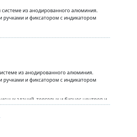
 системе из анодированного алюминия.
и ручками и фиксатором с индикатором
ельные перегородки.
фисных зданий, торговых и бизнес центров и
системе из анодированного алюминия.
и ручками и фиксатором с индикатором
ельные перегородки.
исных зданий, торговых и бизнес центров и
и