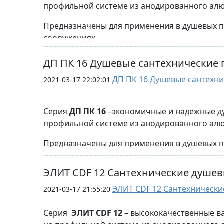
профильной системе из анодированного алю
Также могут выпускаться высотой до 2000мм 
Возможно исполнение в 
Предназначены для применения в душевых по
глубина (ширина) душевых перегородок:
сооружениях.
- до 750 мм
- до 1000 мм
Возможно эксплуатировать душевое помещен
З
ДП ПК 16 Душевые сантехнические 
- возможно увеличение ширины до 2000 мм и
материалов.
ДП ПК 16 Душевые сантехни
2021-03-17 22:02:01
Стандартная высота перегородок от пола до 
Также могут выпускаться высотой до 2000мм 
Серия
ДП ПК 16
–экономичные и надежные ду
профильной системе из анодированного алю
глубина (ширина) душевых перегородок:
Помимо стандартных душевых перег
- до 700 мм
Предназначены для применения в душевых по
- до 1000 мм
сооружениях.
- возможно увеличение ширины до 2000 мм.
Возможно исполнение в 
ЭЛИТ CDF 12 Сантехнические душев
Возможно эксплуатировать душевое помещен
материалов.
ЭЛИТ CDF 12 Сантехнически
2021-03-17 21:55:20
Стандартная высота перегородок от пола до 
Серия
ЭЛИТ CDF 12
– высококачественные в