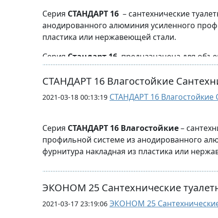
Серия
СТАНДАРТ 16
– сантехнические туалет
высота просвета от пола 150-180мм.
анодированного алюминия усиленного профи
Стандартная глубина 1200-1500 мм.
пластика или нержавеющей стали.
Стандартная ширина двери 600/900 мм
Серия
Стандарт 16
предназначена для объект
производственных помещений, помещений д
Возможно изготовление туалетных перегород
СТАНДАРТ 16 Влагостойкие Сантехн
Стандартная высота от пола -2000 мм
СТАНДАРТ 16 Влагостойкие 
2021-03-18 00:13:19
высота просвета от пола 150-180мм.
Стандартная глубина 1200-1500 мм.
Серия
СТАНДАРТ 16 Влагостойкие
– сантехн
профильной системе из анодированного алю
Стандартная ширина двери 600/900 мм
фурнитура накладная из пластика или нержа
Возможно изготовление туалетных перегород
Серия
Стандарт 16 Влагостойкие
предназна
центров, школ, производственных помещени
ЭКОНОМ 25 Сантехнические туалет
Стандартная высота от пола -2000 мм
ЭКОНОМ 25 Сантехнические 
2021-03-17 23:19:06