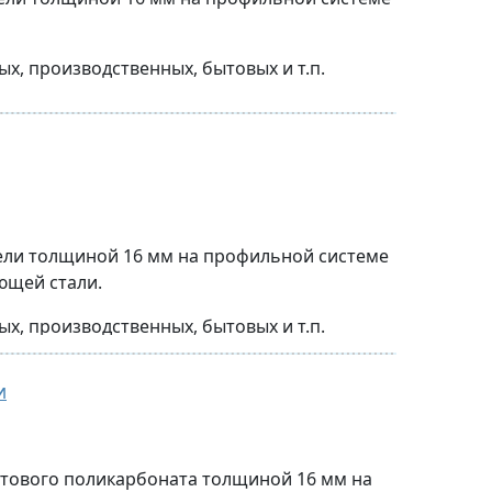
программе производителя
, производственных, бытовых и т.п.
) и опорных ножек и петель
ы)
тали с соответствующими элементами
менением полностью влагостойких
программе производителя
программе производителя
нели толщиной 16 мм на профильной системе
ющей стали.
ы)
, производственных, бытовых и т.п.
) и опорных ножек и петель
и
и
менением полностью влагостойких
отового поликарбоната толщиной 16 мм на