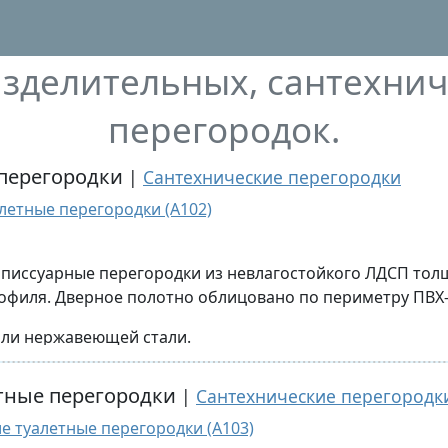
зделительных, сантехни
перегородок.
 перегородки
|
Сантехнические перегородки
летные перегородки (A102)
и писсуарные перегородки из невлагостойкого ЛДСП то
филя. Дверное полотно облицовано по периметру ПВХ
или нержавеющей стали.
с малой и средней эксплуатационной нагрузкой: школ, 
етные перегородки
|
Сантехнические перегородк
мещений, и иных общественных зданий.
е туалетные перегородки (A103)