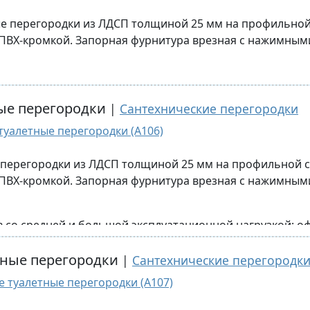
е перегородки из ЛДСП толщиной 25 мм на профильной
ПВХ-кромкой. Запорная фурнитура врезная с нажимным
ии выпускаются перегородки для писсуаров и разделит
в со средней и большой эксплуатационной нагрузкой: о
ок по индивидуальному проекту Заказчика.
ные перегородки
|
Сантехнические перегородки
туалетные перегородки (A106)
е перегородки из ЛДСП толщиной 25 мм на профильной 
ПВХ-кромкой. Запорная фурнитура врезная с нажимным
ии выпускаются перегородки для писсуаров и разделит
 со средней и большой эксплуатационной нагрузкой: оф
ок по индивидуальному проекту Заказчика.
тные перегородки
|
Сантехнические перегородк
е туалетные перегородки (A107)
стандартные цвета